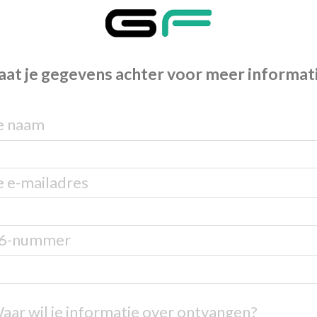
aat je gegevens achter voor meer informat
e naam
e e-mailadres
6-nummer
aar wil je informatie over ontvangen?